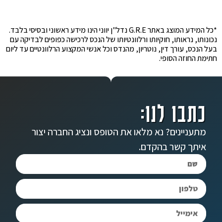
*כל המידע המוצג באתר G.R.E נדל"ן יווני הינו מידע ראשוני ובסיסי בלבד.
נכונותו, נראותו, חוקיותו ורלוונטיותו של הנכס לרכישה כפופים לבדיקה עם
בעל הנכס, עורך דין, נוטריון, מהנדס וכל אנשי המקצוע הרלוונטיים עד ליום
חתימת החוזה הסופי.
כתבו לנו:
מתעניינים? נא מלאו את הטופס ונציג החברה יצור
איתך קשר בהקדם.