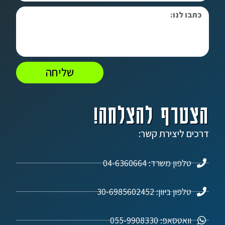
שליחה
הצטרף להצלחה!
דרכים ליצירת קשר:
טלפון משרד: 04-6360664
טלפון ביוון: 30-6985602452
וואטסאפ: 055-9908330