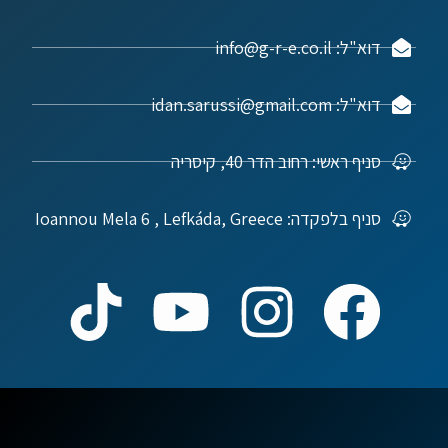
דוא"ל: info@g-r-e.co.il
דוא"ל: idan.sarussi@gmail.com
סניף ראשי: רחוב הדר 40, קיסריה
סניף בלפקדה: Ioannou Mela 6 , Lefkáda, Greece