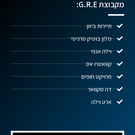
מקבוצת G.R.E:
תיירות ביוון
מלון בוטיק סרניטי
וילה אגפי
נדל"ן ביוון G.R.E
מקוון
קוואטרו אס
פרויקט חופים
שלום! איך אפשר לעזור?
דה סקוואר
ארט וילה