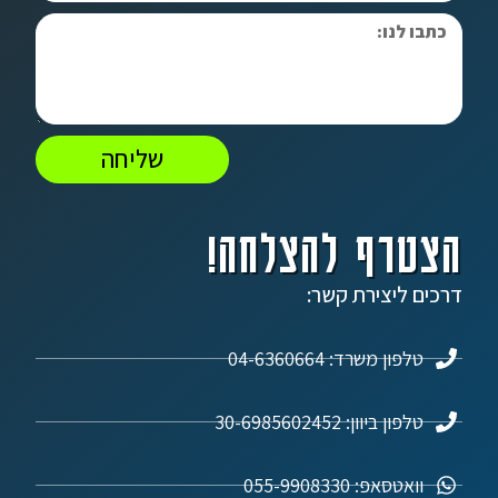
שליחה
הצטרף להצלחה!
דרכים ליצירת קשר:
טלפון משרד: 04-6360664
טלפון ביוון: 30-6985602452
וואטסאפ: 055-9908330