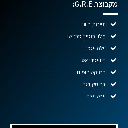
מקבוצת G.R.E:
תיירות ביוון
מלון בוטיק סרניטי
וילה אגפי
נדל"ן ביוון G.R.E
מקוון
קוואטרו אס
פרויקט חופים
שלום! איך אפשר לעזור?
דה סקוואר
ארט וילה