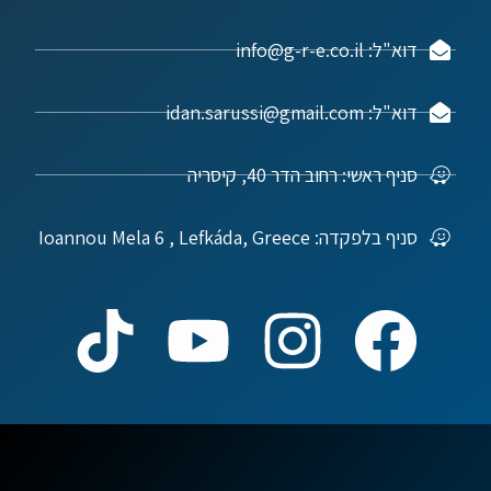
דוא"ל: info@g-r-e.co.il
דוא"ל: idan.sarussi@gmail.com
סניף ראשי: רחוב הדר 40, קיסריה
סניף בלפקדה: Ioannou Mela 6 , Lefkáda, Greece