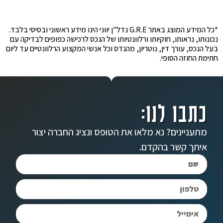
*כל המידע המוצג באתר G.R.E נדל"ן יווני הינו מידע ראשוני ובסיסי בלבד.
נכונותו, נראותו, חוקיותו ורלוונטיותו של הנכס לרכישה כפופים לבדיקה עם
בעל הנכס, עורך דין, נוטריון, מהנדס וכל אנשי המקצוע הרלוונטיים עד ליום
חתימת החוזה הסופי.
כתבו לנו:
מתעניינים? נא מלאו את הטופס ונציג החברה יצור
איתך קשר בהקדם.