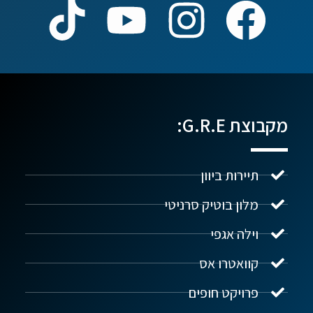
מקבוצת G.R.E:
תיירות ביוון
מלון בוטיק סרניטי
וילה אגפי
נדל"ן ביוון G.R.E
מקוון
קוואטרו אס
פרויקט חופים
שלום! איך אפשר לעזור?