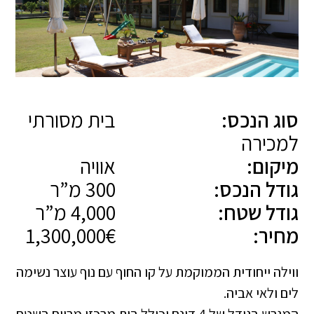
סוג הנכס:
בית מסורתי
למכירה
מיקום:
אוויה
גודל הנכס:
300 מ”ר
גודל שטח:
4,000 מ”ר
מחיר:
1,300,000€
ווילה ייחודית הממוקמת על קו החוף עם נוף עוצר נשימה
לים ולאי אביה.
המגרש בגודל של 4 דונם וכולל בית מרכזי מרווח בשטח