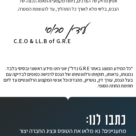
אפיון מדויק של הצרכים, ניתוח מקצועי והתאמה נכונה של
הנכס, בליווי מלא לאורך כל התהליך, עד להגשמת המטרה.
C.E.O & LL.B of G.R.E
*כל המידע המוצג באתר G.R.E נדל"ן יווני הינו מידע ראשוני ובסיסי בלבד.
נכונותו, נראותו, חוקיותו ורלוונטיותו של הנכס לרכישה כפופים לבדיקה עם
בעל הנכס, עורך דין, נוטריון, מהנדס וכל אנשי המקצוע הרלוונטיים עד ליום
חתימת החוזה הסופי.
כתבו לנו:
מתעניינים? נא מלאו את הטופס ונציג החברה יצור