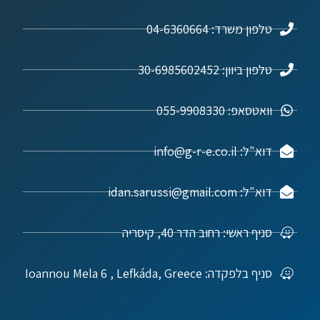
טלפון משרד: 04-6360664
טלפון ביוון: 30-6985602452
וואטסאפ: 055-9908330
דוא"ל: info@g-r-e.co.il
דוא"ל: idan.sarussi@gmail.com
סניף ראשי: רחוב הדר 40, קיסריה
סניף בלפקדה: Ioannou Mela 6 , Lefkáda, Greece