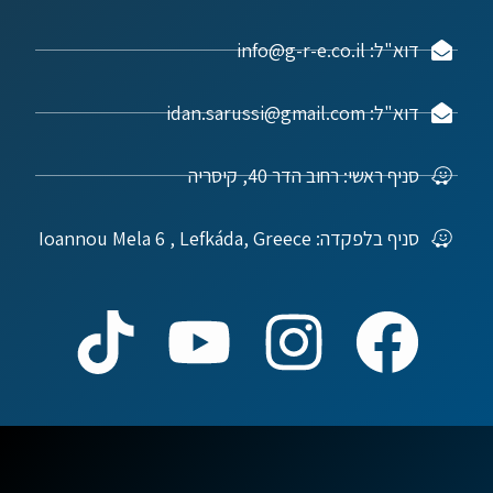
דוא"ל: info@g-r-e.co.il
דוא"ל: idan.sarussi@gmail.com
סניף ראשי: רחוב הדר 40, קיסריה
סניף בלפקדה: Ioannou Mela 6 , Lefkáda, Greece