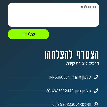
שליחה
הצטרף להצלחה!
דרכים ליצירת קשר:
טלפון משרד: 04-6360664
טלפון ביוון: 30-6985602452
וואטסאפ: 055-9908330