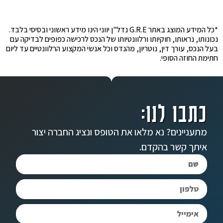
*כל המידע המוצג באתר G.R.E נדל"ן יווני הינו מידע ראשוני ובסיסי בלבד.
נכונותו, נראותו, חוקיותו ורלוונטיותו של הנכס לרכישה כפופים לבדיקה עם
בעל הנכס, עורך דין, נוטריון, מהנדס וכל אנשי המקצוע הרלוונטיים עד ליום
חתימת החוזה הסופי.
כתבו לנו:
מתעניינים? נא מלאו את הטופס ונציג החברה יצור
איתך קשר בהקדם.