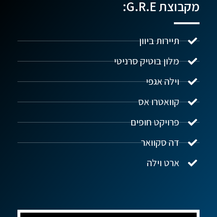
מקבוצת G.R.E:
תיירות ביוון
מלון בוטיק סרניטי
וילה אגפי
נדל"ן ביוון G.R.E
מקוון
קוואטרו אס
פרויקט חופים
שלום! איך אפשר לעזור?
דה סקוואר
ארט וילה