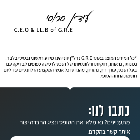
C.E.O & LL.B of G.R.E
*כל המידע המוצג באתר G.R.E נדל"ן יווני הינו מידע ראשוני ובסיסי בלבד.
נכונותו, נראותו, חוקיותו ורלוונטיותו של הנכס לרכישה כפופים לבדיקה עם
בעל הנכס, עורך דין, נוטריון, מהנדס וכל אנשי המקצוע הרלוונטיים עד ליום
חתימת החוזה הסופי.
כתבו לנו:
מתעניינים? נא מלאו את הטופס ונציג החברה יצור
איתך קשר בהקדם.