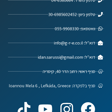
טלפון משרד: 04-6360664
טלפון ביוון: 30-6985602452
וואטסאפ: 055-9908330
דוא"ל: info@g-r-e.co.il
דוא"ל: idan.sarussi@gmail.com
סניף ראשי: רחוב הדר 40, קיסריה
סניף בלפקדה: Ioannou Mela 6 , Lefkáda, Greece