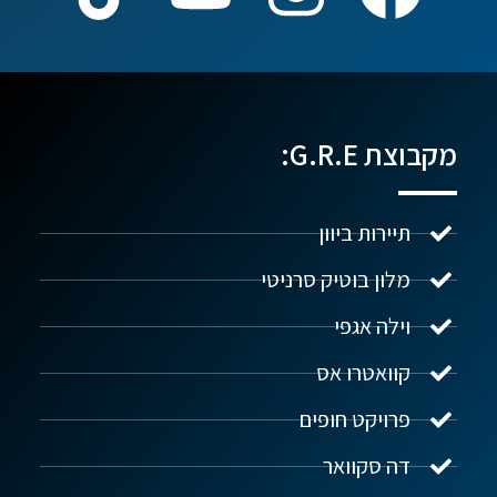
מקבוצת G.R.E:
תיירות ביוון
מלון בוטיק סרניטי
וילה אגפי
נדל"ן ביוון G.R.E
מקוון
קוואטרו אס
פרויקט חופים
שלום! איך אפשר לעזור?
דה סקוואר