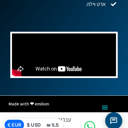
ארט וילה
Made with ❤ emilion
עברית
€ EUR
$ USD
₪ ILS