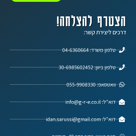
הצטרף להצלחה!
דרכים ליצירת קשר:
טלפון משרד: 04-6360664
טלפון ביוון: 30-6985602452
וואטסאפ: 055-9908330
דוא"ל: info@g-r-e.co.il
דוא"ל: idan.sarussi@gmail.com