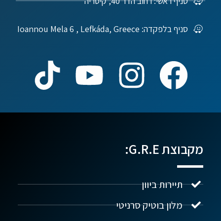
סניף ראשי: רחוב הדר 40, קיסריה
סניף בלפקדה: Ioannou Mela 6 , Lefkáda, Greece
מקבוצת G.R.E:
תיירות ביוון
מלון בוטיק סרניטי