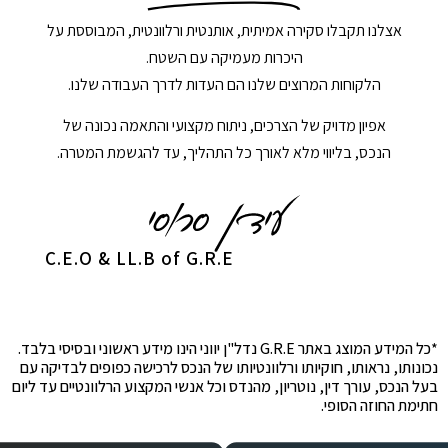
אצלנו תקבלו סקירה אמיתית, אותנטית ורלוונטית, המבוססת על
היכרות מעמיקה עם השטח.
הלקוחות המרוצים שלנו הם העדות לדרך העבודה שלנו.
אפיון מדויק של הצרכים, ניתוח מקצועי והתאמה נכונה של
הנכס, בליווי מלא לאורך כל התהליך, עד להגשמת המטרה.
C.E.O & LL.B of G.R.E
*כל המידע המוצג באתר G.R.E נדל"ן יווני הינו מידע ראשוני ובסיסי בלבד.
נכונותו, נראותו, חוקיותו ורלוונטיותו של הנכס לרכישה כפופים לבדיקה עם
בעל הנכס, עורך דין, נוטריון, מהנדס וכל אנשי המקצוע הרלוונטיים עד ליום
חתימת החוזה הסופי.