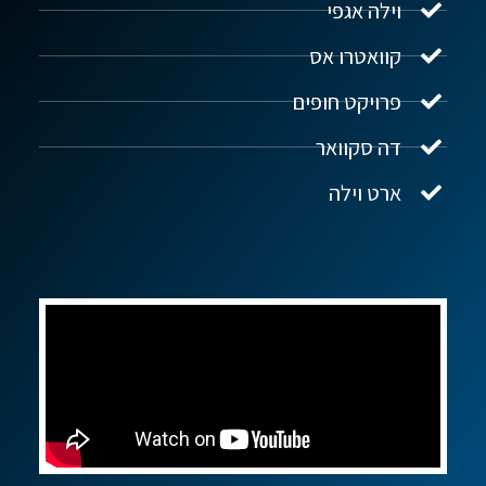
וילה אגפי
נדל"ן ביוון G.R.E
מקוון
קוואטרו אס
פרויקט חופים
שלום! איך אפשר לעזור?
דה סקוואר
ארט וילה