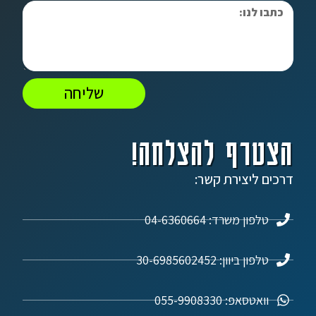
שליחה
הצטרף להצלחה!
דרכים ליצירת קשר:
טלפון משרד: 04-6360664
טלפון ביוון: 30-6985602452
וואטסאפ: 055-9908330