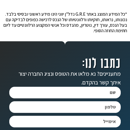
*כל המידע המוצג באתר G.R.E נדל"ן יווני הינו מידע ראשוני ובסיסי בלבד.
נכונותו, נראותו, חוקיותו ורלוונטיותו של הנכס לרכישה כפופים לבדיקה עם
בעל הנכס, עורך דין, נוטריון, מהנדס וכל אנשי המקצוע הרלוונטיים עד ליום
חתימת החוזה הסופי.
כתבו לנו:
מתעניינים? נא מלאו את הטופס ונציג החברה יצור
איתך קשר בהקדם.