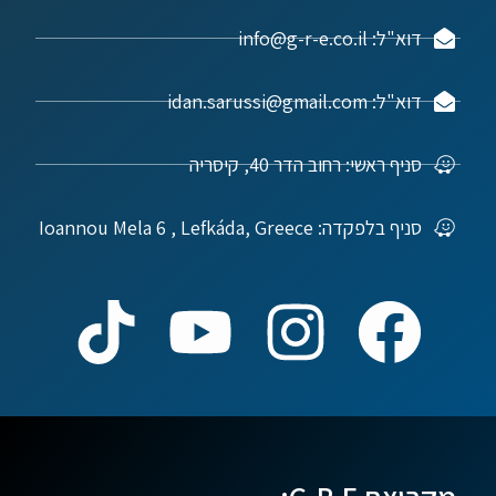
דוא"ל: info@g-r-e.co.il
דוא"ל: idan.sarussi@gmail.com
סניף ראשי: רחוב הדר 40, קיסריה
סניף בלפקדה: Ioannou Mela 6 , Lefkáda, Greece