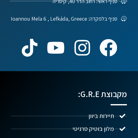
סניף ראשי: רחוב הדר 40, קיסריה
סניף בלפקדה: Ioannou Mela 6 , Lefkáda, Greece
מקבוצת G.R.E:
תיירות ביוון
מלון בוטיק סרניטי