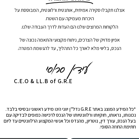
אצלנו תקבלו סקירה אמיתית, אותנטית ורלוונטית, המבוססת על
היכרות מעמיקה עם השטח.
הלקוחות המרוצים שלנו הם העדות לדרך העבודה שלנו.
אפיון מדויק של הצרכים, ניתוח מקצועי והתאמה נכונה של
הנכס, בליווי מלא לאורך כל התהליך, עד להגשמת המטרה.
C.E.O & LL.B of G.R.E
*כל המידע המוצג באתר G.R.E נדל"ן יווני הינו מידע ראשוני ובסיסי בלבד.
נכונותו, נראותו, חוקיותו ורלוונטיותו של הנכס לרכישה כפופים לבדיקה עם
בעל הנכס, עורך דין, נוטריון, מהנדס וכל אנשי המקצוע הרלוונטיים עד ליום
חתימת החוזה הסופי.