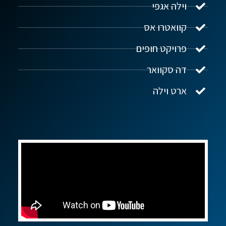
וילה אגפי
נדל"ן ביוון G.R.E
מקוון
קוואטרו אס
פרויקט חופים
שלום! איך אפשר לעזור?
דה סקוואר
ארט וילה