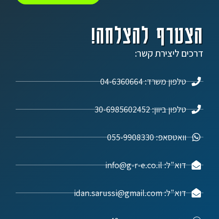
הצטרף להצלחה!
דרכים ליצירת קשר:
טלפון משרד: 04-6360664
טלפון ביוון: 30-6985602452
וואטסאפ: 055-9908330
דוא"ל: info@g-r-e.co.il
דוא"ל: idan.sarussi@gmail.com