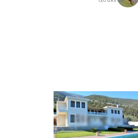
CEO G.R.E