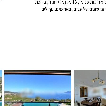
מצב הנכס הוא: מצוין. הוילה נבנתה בשנת 2010. יש גרם מדרגות פנימי, 15 מקומות חניה, בריכת
שחייה פרטית בגודל 108 מ"ר, גינה גדולה עם יותר מ20 זני שונים של עצים, באר מים, נוף לים