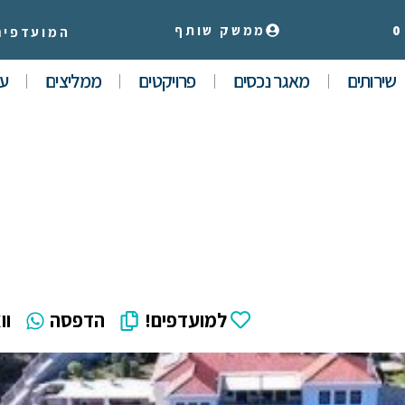
0
ממשק שותף
המועדפים
שירותים
מאגר נכסים
פרויקטים
ממליצים
עי
למועדפים!
הדפסה
וו