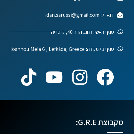
דוא"ל: idan.sarussi@gmail.com
סניף ראשי: רחוב הדר 40, קיסריה
סניף בלפקדה: Ioannou Mela 6 , Lefkáda, Greece
מקבוצת G.R.E: