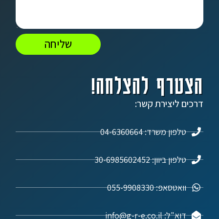
שליחה
הצטרף להצלחה!
דרכים ליצירת קשר:
טלפון משרד: 04-6360664
טלפון ביוון: 30-6985602452
וואטסאפ: 055-9908330
דוא"ל: info@g-r-e.co.il