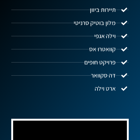
תיירות ביוון
מלון בוטיק סרניטי
וילה אגפי
נדל"ן ביוון G.R.E
מקוון
קוואטרו אס
פרויקט חופים
שלום! איך אפשר לעזור?
דה סקוואר
ארט וילה