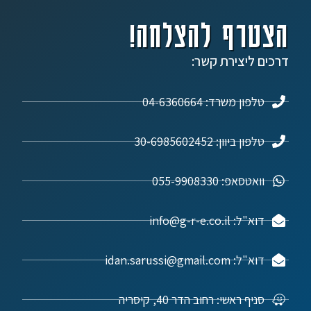
הצטרף להצלחה!
דרכים ליצירת קשר:
טלפון משרד: 04-6360664
טלפון ביוון: 30-6985602452
וואטסאפ: 055-9908330
דוא"ל: info@g-r-e.co.il
דוא"ל: idan.sarussi@gmail.com
סניף ראשי: רחוב הדר 40, קיסריה