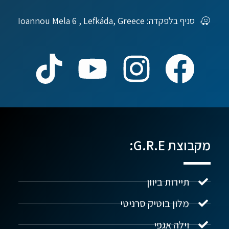
סניף בלפקדה: Ioannou Mela 6 , Lefkáda, Greece
מקבוצת G.R.E:
תיירות ביוון
מלון בוטיק סרניטי
וילה אגפי
נדל"ן ביוון G.R.E