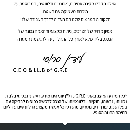
אצלנו תקבלו סקירה אמיתית, אותנטית ורלוונטית, המבוססת על
היכרות מעמיקה עם השטח.
הלקוחות המרוצים שלנו הם העדות לדרך העבודה שלנו.
אפיון מדויק של הצרכים, ניתוח מקצועי והתאמה נכונה של
הנכס, בליווי מלא לאורך כל התהליך, עד להגשמת המטרה.
C.E.O & LL.B of G.R.E
*כל המידע המוצג באתר G.R.E נדל"ן יווני הינו מידע ראשוני ובסיסי בלבד.
נכונותו, נראותו, חוקיותו ורלוונטיותו של הנכס לרכישה כפופים לבדיקה עם
בעל הנכס, עורך דין, נוטריון, מהנדס וכל אנשי המקצוע הרלוונטיים עד ליום
חתימת החוזה הסופי.