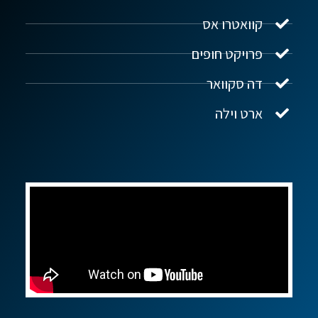
מקוון
קוואטרו אס
פרויקט חופים
שלום! איך אפשר לעזור?
דה סקוואר
ארט וילה