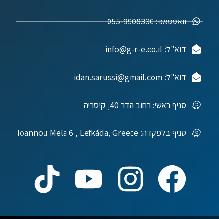
וואטסאפ: 055-9908330
דוא"ל: info@g-r-e.co.il
דוא"ל: idan.sarussi@gmail.com
סניף ראשי: רחוב הדר 40, קיסריה
סניף בלפקדה: Ioannou Mela 6 , Lefkáda, Greece