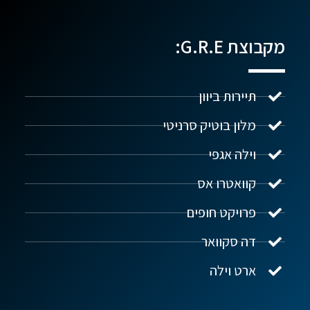
מקבוצת G.R.E:
תיירות ביוון
מלון בוטיק סרניטי
וילה אגפי
נדל"ן ביוון G.R.E
מקוון
קוואטרו אס
פרויקט חופים
שלום! איך אפשר לעזור?
דה סקוואר
ארט וילה