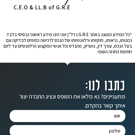
C.E.O & LL.B of G.R.E
*כל המידע המוצג באתר G.R.E נדל"ן יווני הינו מידע ראשוני ובסיסי בלבד.
נכונותו, נראותו, חוקיותו ורלוונטיותו של הנכס לרכישה כפופים לבדיקה עם
בעל הנכס, עורך דין, נוטריון, מהנדס וכל אנשי המקצוע הרלוונטיים עד ליום
חתימת החוזה הסופי.
כתבו לנו:
מתעניינים? נא מלאו את הטופס ונציג החברה יצור
איתך קשר בהקדם.