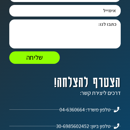
שליחה
הצטרף להצלחה!
דרכים ליצירת קשר:
טלפון משרד: 04-6360664
טלפון ביוון: 30-6985602452