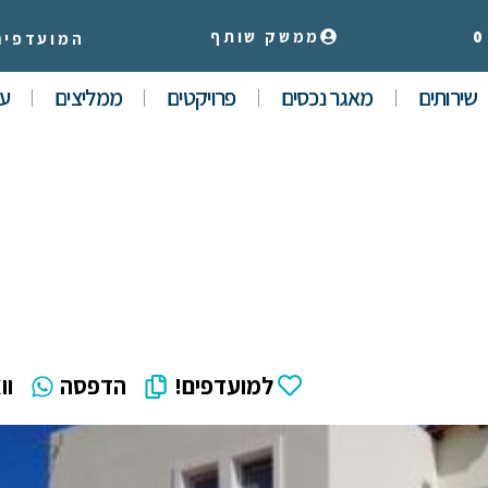
0
ממשק שותף
המועדפים
שירותים
מאגר נכסים
פרויקטים
ממליצים
עי
למועדפים!
הדפסה
וו