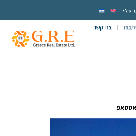
 שלי
תונות
צרו קשר
אטסאפ