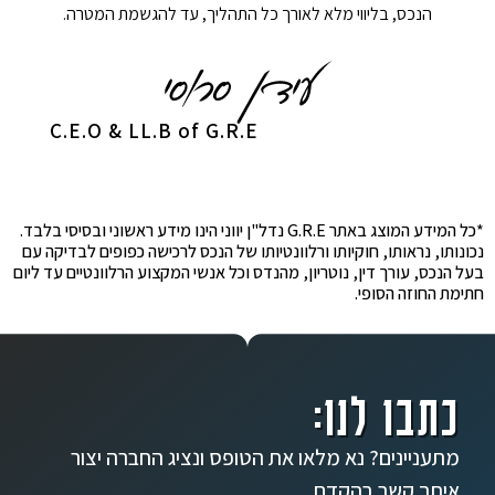
הנכס, בליווי מלא לאורך כל התהליך, עד להגשמת המטרה.
C.E.O & LL.B of G.R.E
*כל המידע המוצג באתר G.R.E נדל"ן יווני הינו מידע ראשוני ובסיסי בלבד.
נכונותו, נראותו, חוקיותו ורלוונטיותו של הנכס לרכישה כפופים לבדיקה עם
בעל הנכס, עורך דין, נוטריון, מהנדס וכל אנשי המקצוע הרלוונטיים עד ליום
חתימת החוזה הסופי.
כתבו לנו:
מתעניינים? נא מלאו את הטופס ונציג החברה יצור
איתך קשר בהקדם.