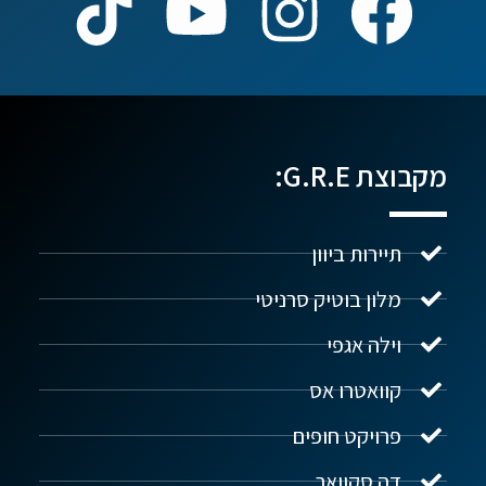
מקבוצת G.R.E:
תיירות ביוון
מלון בוטיק סרניטי
וילה אגפי
נדל"ן ביוון G.R.E
מקוון
קוואטרו אס
פרויקט חופים
שלום! איך אפשר לעזור?
דה סקוואר