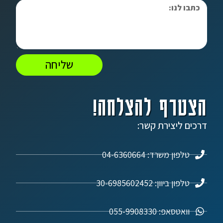
שליחה
הצטרף להצלחה!
דרכים ליצירת קשר:
טלפון משרד: 04-6360664
טלפון ביוון: 30-6985602452
וואטסאפ: 055-9908330