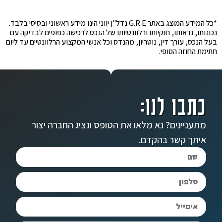
*כל המידע המוצג באתר G.R.E נדל"ן יווני הינו מידע ראשוני ובסיסי בלבד.
נכונותו, נראותו, חוקיותו ורלוונטיותו של הנכס לרכישה כפופים לבדיקה עם
בעל הנכס, עורך דין, נוטריון, מהנדס וכל אנשי המקצוע הרלוונטיים עד ליום
חתימת החוזה הסופי.
כתבו לנו:
מתעניינים? נא מלאו את הטופס ונציג החברה יצור
איתך קשר בהקדם.