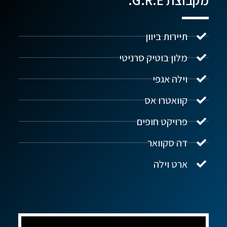
מקבוצת G.R.E:
תיירות ביוון
מלון בוטיק סרניטי
וילה אגפי
נדל"ן ביוון G.R.E
מקוון
קוואטרו אס
פרויקט חופים
שלום! איך אפשר לעזור?
דה סקוואר
ארט וילה