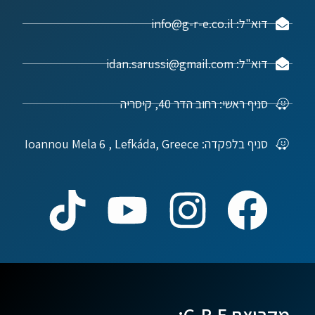
דוא"ל: info@g-r-e.co.il
דוא"ל: idan.sarussi@gmail.com
סניף ראשי: רחוב הדר 40, קיסריה
סניף בלפקדה: Ioannou Mela 6 , Lefkáda, Greece