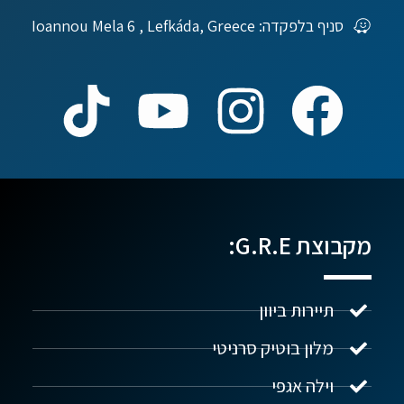
סניף בלפקדה: Ioannou Mela 6 , Lefkáda, Greece
מקבוצת G.R.E:
תיירות ביוון
מלון בוטיק סרניטי
וילה אגפי
נדל"ן ביוון G.R.E