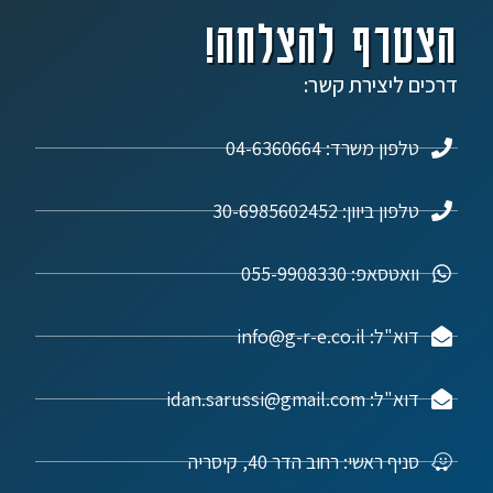
הצטרף להצלחה!
דרכים ליצירת קשר:
טלפון משרד: 04-6360664
טלפון ביוון: 30-6985602452
וואטסאפ: 055-9908330
דוא"ל: info@g-r-e.co.il
דוא"ל: idan.sarussi@gmail.com
סניף ראשי: רחוב הדר 40, קיסריה