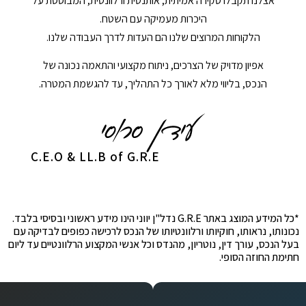
אצלנו תקבלו סקירה אמיתית, אותנטית ורלוונטית, המבוססת על
היכרות מעמיקה עם השטח.
הלקוחות המרוצים שלנו הם העדות לדרך העבודה שלנו.
אפיון מדויק של הצרכים, ניתוח מקצועי והתאמה נכונה של
הנכס, בליווי מלא לאורך כל התהליך, עד להגשמת המטרה.
C.E.O & LL.B of G.R.E
*כל המידע המוצג באתר G.R.E נדל"ן יווני הינו מידע ראשוני ובסיסי בלבד.
נכונותו, נראותו, חוקיותו ורלוונטיותו של הנכס לרכישה כפופים לבדיקה עם
בעל הנכס, עורך דין, נוטריון, מהנדס וכל אנשי המקצוע הרלוונטיים עד ליום
חתימת החוזה הסופי.