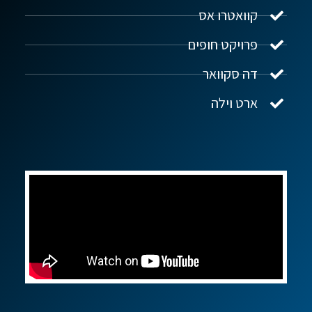
מקוון
קוואטרו אס
פרויקט חופים
שלום! איך אפשר לעזור?
דה סקוואר
ארט וילה