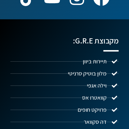
מקבוצת G.R.E:
תיירות ביוון
מלון בוטיק סרניטי
וילה אגפי
נדל"ן ביוון G.R.E
מקוון
קוואטרו אס
פרויקט חופים
שלום! איך אפשר לעזור?
דה סקוואר