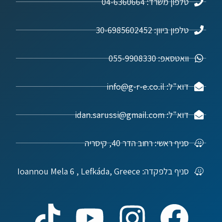
טלפון משרד: 04-6360664
טלפון ביוון: 30-6985602452
וואטסאפ: 055-9908330
דוא"ל: info@g-r-e.co.il
דוא"ל: idan.sarussi@gmail.com
סניף ראשי: רחוב הדר 40, קיסריה
סניף בלפקדה: Ioannou Mela 6 , Lefkáda, Greece