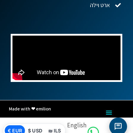
ארט וילה
Made with ❤ emilion
English
עברית
€ EUR
$ USD
₪ ILS