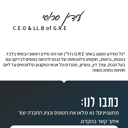
C.E.O & LL.B of G.R.E
*כל המידע המוצג באתר G.R.E נדל"ן יווני הינו מידע ראשוני ובסיסי בלבד.
נכונותו, נראותו, חוקיותו ורלוונטיותו של הנכס לרכישה כפופים לבדיקה עם
בעל הנכס, עורך דין, נוטריון, מהנדס וכל אנשי המקצוע הרלוונטיים עד ליום
חתימת החוזה הסופי.
כתבו לנו:
מתעניינים? נא מלאו את הטופס ונציג החברה יצור
איתך קשר בהקדם.