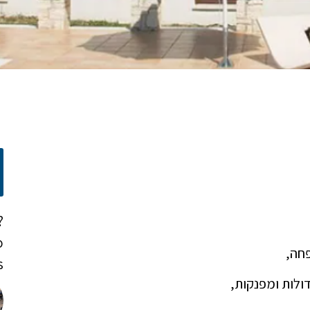
?
o
!