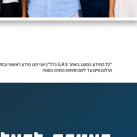
*כל המידע המוצג באתר G.R.E נדל"ן יוונ
הרלוונטיים עד ליום חתימת החוזה הסופי.