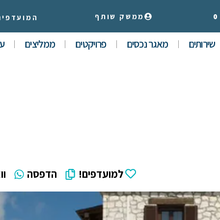
0
ממשק שותף
המועדפים
שירותים
מאגר נכסים
פרויקטים
ממליצים
עי
למועדפים!
הדפסה
וו