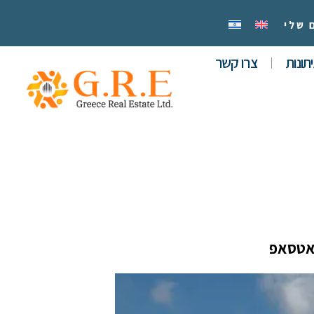
 שלי
תונות
צרו קשר
אטסאפ