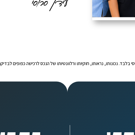
י הינו מידע ראשוני ובסיסי בלבד. נכונותו, נראותו, חוקיותו ורלוונטיותו של הנכס לרכישה כפ