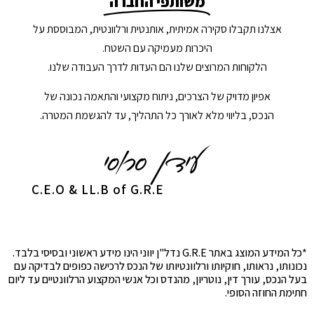
משותפי החברה
אצלנו תקבלו סקירה אמיתית, אותנטית ורלוונטית, המבוססת על
היכרות מעמיקה עם השטח.
הלקוחות המרוצים שלנו הם העדות לדרך העבודה שלנו.
אפיון מדויק של הצרכים, ניתוח מקצועי והתאמה נכונה של
הנכס, בליווי מלא לאורך כל התהליך, עד להגשמת המטרה.
C.E.O & LL.B of G.R.E
*כל המידע המוצג באתר G.R.E נדל"ן יווני הינו מידע ראשוני ובסיסי בלבד.
נכונותו, נראותו, חוקיותו ורלוונטיותו של הנכס לרכישה כפופים לבדיקה עם
בעל הנכס, עורך דין, נוטריון, מהנדס וכל אנשי המקצוע הרלוונטיים עד ליום
חתימת החוזה הסופי.