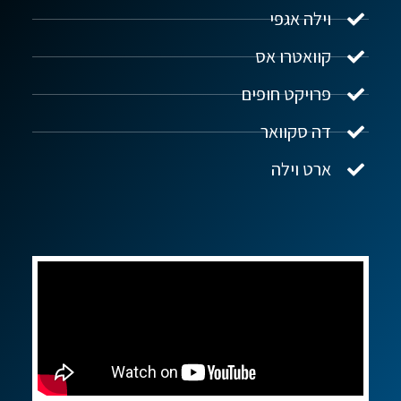
וילה אגפי
נדל"ן ביוון G.R.E
מקוון
קוואטרו אס
פרויקט חופים
שלום! איך אפשר לעזור?
דה סקוואר
ארט וילה