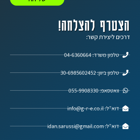
הצטרף להצלחה!
דרכים ליצירת קשר:
טלפון משרד: 04-6360664
טלפון ביוון: 30-6985602452
וואטסאפ: 055-9908330
דוא"ל: info@g-r-e.co.il
דוא"ל: idan.sarussi@gmail.com