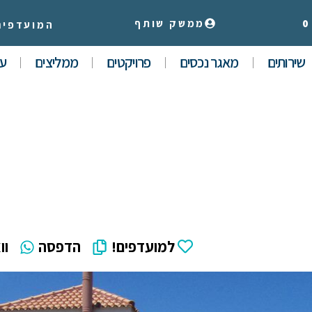
0
ממשק שותף
המועדפים
שירותים
מאגר נכסים
פרויקטים
ממליצים
עי
למועדפים!
הדפסה
וו