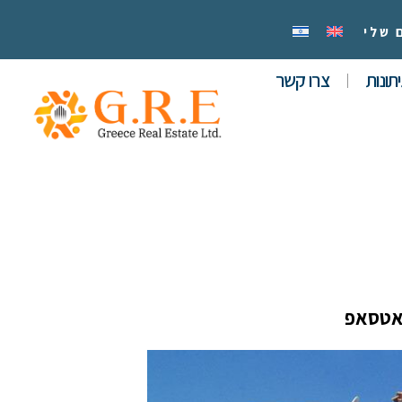
 שלי
תונות
צרו קשר
אטסאפ