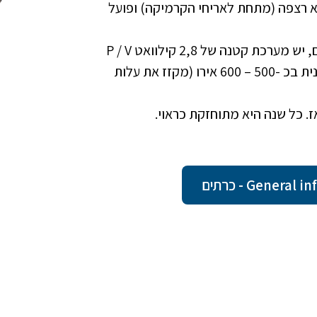
חדר, כאשר החימום ב 4 האזורים הוא רצפה (מתחת לאריחי הקרמיקה) ופועל
על הטרסה העליונה, בנוסף לפאנל הסולארי למים חמים, יש מערכת קטנה של 2,8 קילוואט P / V
המספקת אנרגיה שחברת החשמל המקומית קונה רבעונית בכ -500 – 600 אירו (מקזז את עלות
Gene - כרתים