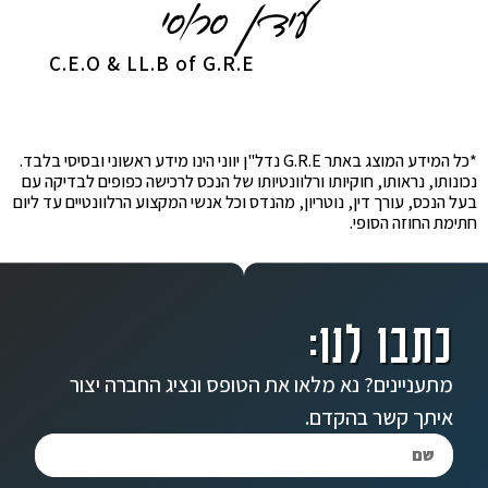
C.E.O & LL.B of G.R.E
*כל המידע המוצג באתר G.R.E נדל"ן יווני הינו מידע ראשוני ובסיסי בלבד.
נכונותו, נראותו, חוקיותו ורלוונטיותו של הנכס לרכישה כפופים לבדיקה עם
בעל הנכס, עורך דין, נוטריון, מהנדס וכל אנשי המקצוע הרלוונטיים עד ליום
חתימת החוזה הסופי.
כתבו לנו:
מתעניינים? נא מלאו את הטופס ונציג החברה יצור
איתך קשר בהקדם.