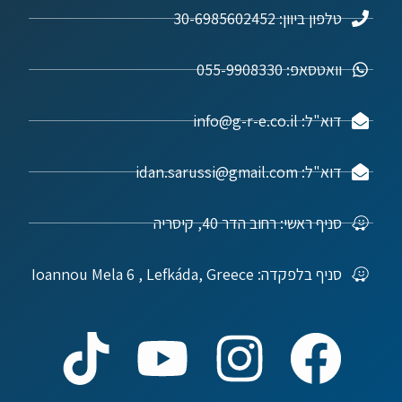
טלפון ביוון: 30-6985602452
וואטסאפ: 055-9908330
דוא"ל: info@g-r-e.co.il
דוא"ל: idan.sarussi@gmail.com
סניף ראשי: רחוב הדר 40, קיסריה
סניף בלפקדה: Ioannou Mela 6 , Lefkáda, Greece