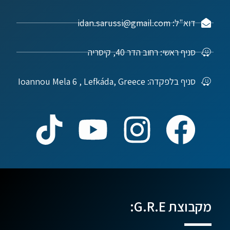
דוא"ל: idan.sarussi@gmail.com
סניף ראשי: רחוב הדר 40, קיסריה
סניף בלפקדה: Ioannou Mela 6 , Lefkáda, Greece
מקבוצת G.R.E: