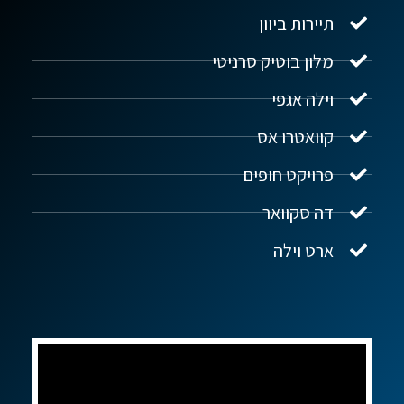
תיירות ביוון
מלון בוטיק סרניטי
וילה אגפי
נדל"ן ביוון G.R.E
מקוון
קוואטרו אס
פרויקט חופים
שלום! איך אפשר לעזור?
דה סקוואר
ארט וילה