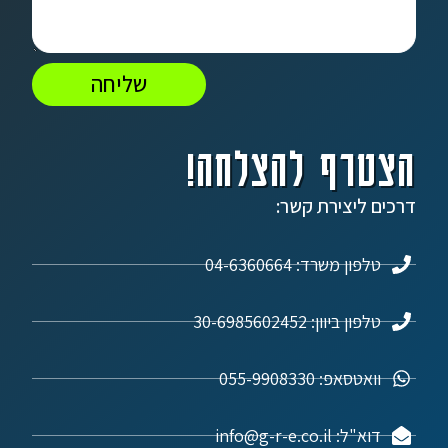
שליחה
הצטרף להצלחה!
דרכים ליצירת קשר:
טלפון משרד: 04-6360664
טלפון ביוון: 30-6985602452
וואטסאפ: 055-9908330
דוא"ל: info@g-r-e.co.il