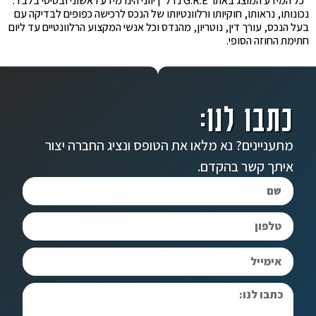
*כל המידע המוצג באתר G.R.E נדל"ן יווני הינו מידע ראשוני ובסיסי בלבד.
נכונותו, נראותו, חוקיותו ורלוונטיותו של הנכס לרכישה כפופים לבדיקה עם
בעל הנכס, עורך דין, נוטריון, מהנדס וכל אנשי המקצוע הרלוונטיים עד ליום
חתימת החוזה הסופי.
כתבו לנו:
מתעניינים? נא מלאו את הטופס ונציג החברה יצור
איתך קשר בהקדם.