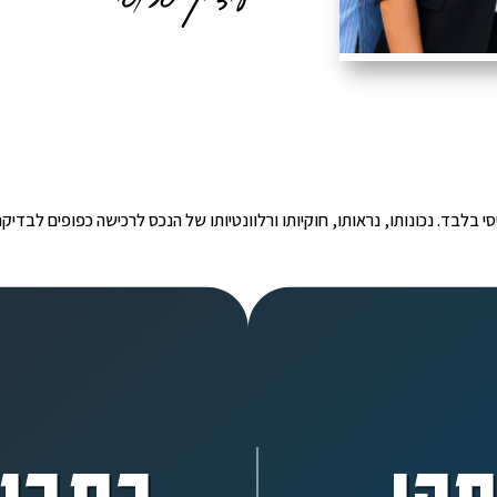
י הינו מידע ראשוני ובסיסי בלבד. נכונותו, נראותו, חוקיותו ורלוונטיותו של הנכס לרכישה כפ