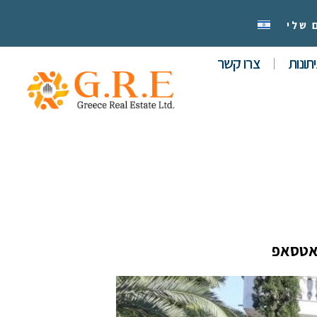
 שלי
תונות
צרו קשר
אטסאפ