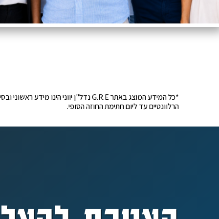
*כל המידע המוצג באתר G.R.E נדל"ן יוונ
הרלוונטיים עד ליום חתימת החוזה הסופי.