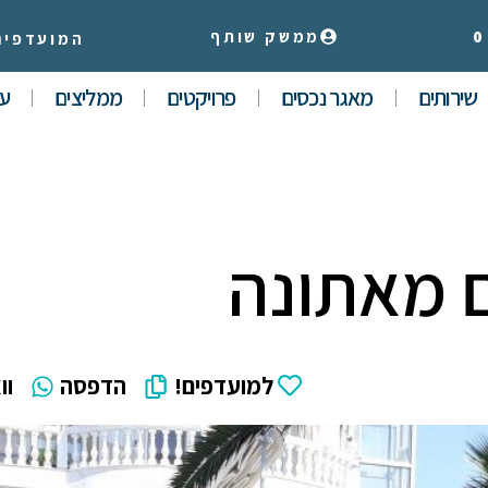
0
ממשק שותף
המועדפים
שירותים
מאגר נכסים
פרויקטים
ממליצים
עי
למועדפים!
הדפסה
וו