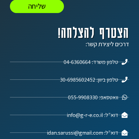
שליחה
הצטרף להצלחה!
דרכים ליצירת קשר:
טלפון משרד: 04-6360664
טלפון ביוון: 30-6985602452
וואטסאפ: 055-9908330
דוא"ל: info@g-r-e.co.il
דוא"ל: idan.sarussi@gmail.com