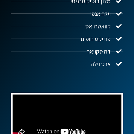
מלון בוטיק סרניטי
וילה אגפי
נדל"ן ביוון G.R.E
מקוון
קוואטרו אס
פרויקט חופים
שלום! איך אפשר לעזור?
דה סקוואר
ארט וילה