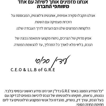
אנחנו מזמינים אותך לשיחה עם אחד
משותפי החברה
אצלנו תקבלו סקירה אמיתית, אותנטית ורלוונטית, המבוססת על
היכרות מעמיקה עם השטח.
הלקוחות המרוצים שלנו הם העדות לדרך העבודה שלנו.
אפיון מדויק של הצרכים, ניתוח מקצועי והתאמה נכונה של
הנכס, בליווי מלא לאורך כל התהליך, עד להגשמת המטרה.
C.E.O & LL.B of G.R.E
*כל המידע המוצג באתר G.R.E נדל"ן יווני הינו מידע ראשוני ובסיסי בלבד.
נכונותו, נראותו, חוקיותו ורלוונטיותו של הנכס לרכישה כפופים לבדיקה עם
בעל הנכס, עורך דין, נוטריון, מהנדס וכל אנשי המקצוע הרלוונטיים עד ליום
חתימת החוזה הסופי.