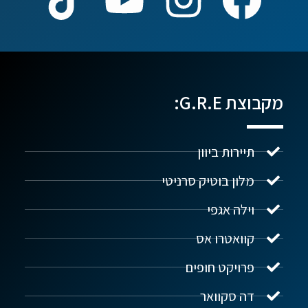
מקבוצת G.R.E:
תיירות ביוון
מלון בוטיק סרניטי
וילה אגפי
נדל"ן ביוון G.R.E
מקוון
קוואטרו אס
פרויקט חופים
שלום! איך אפשר לעזור?
דה סקוואר