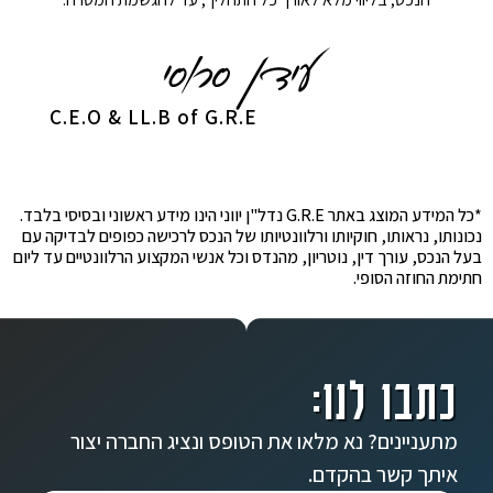
C.E.O & LL.B of G.R.E
*כל המידע המוצג באתר G.R.E נדל"ן יווני הינו מידע ראשוני ובסיסי בלבד.
נכונותו, נראותו, חוקיותו ורלוונטיותו של הנכס לרכישה כפופים לבדיקה עם
בעל הנכס, עורך דין, נוטריון, מהנדס וכל אנשי המקצוע הרלוונטיים עד ליום
חתימת החוזה הסופי.
כתבו לנו:
מתעניינים? נא מלאו את הטופס ונציג החברה יצור
איתך קשר בהקדם.