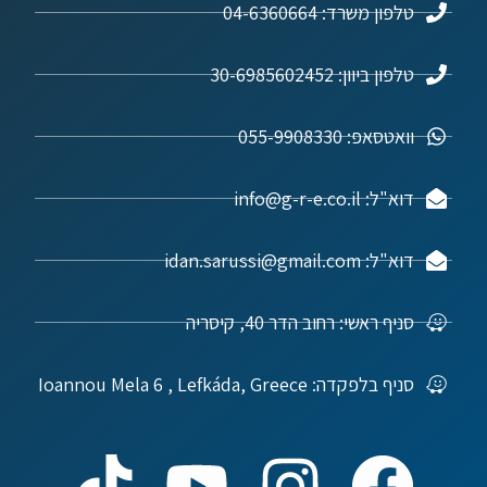
טלפון משרד: 04-6360664
טלפון ביוון: 30-6985602452
וואטסאפ: 055-9908330
דוא"ל: info@g-r-e.co.il
דוא"ל: idan.sarussi@gmail.com
סניף ראשי: רחוב הדר 40, קיסריה
סניף בלפקדה: Ioannou Mela 6 , Lefkáda, Greece