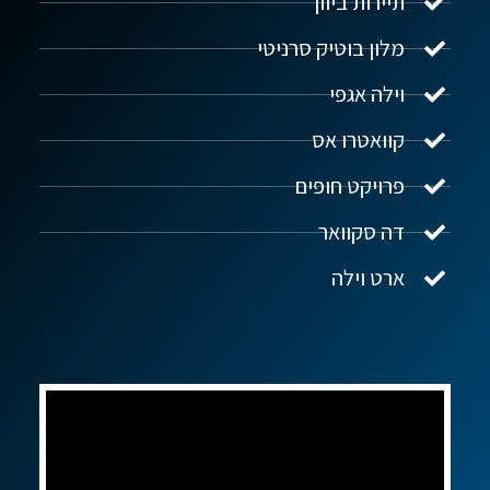
תיירות ביוון
מלון בוטיק סרניטי
וילה אגפי
נדל"ן ביוון G.R.E
מקוון
קוואטרו אס
פרויקט חופים
שלום! איך אפשר לעזור?
דה סקוואר
ארט וילה