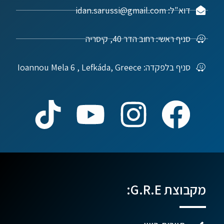
דוא"ל: idan.sarussi@gmail.com
סניף ראשי: רחוב הדר 40, קיסריה
סניף בלפקדה: Ioannou Mela 6 , Lefkáda, Greece
מקבוצת G.R.E: