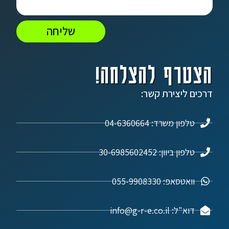
שליחה
הצטרף להצלחה!
דרכים ליצירת קשר:
טלפון משרד: 04-6360664
טלפון ביוון: 30-6985602452
וואטסאפ: 055-9908330
דוא"ל: info@g-r-e.co.il