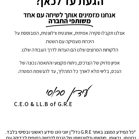
הגעת עד לכאן?
אנחנו מזמינים אותך לשיחה עם אחד
משותפי החברה
אצלנו תקבלו סקירה אמיתית, אותנטית ורלוונטית, המבוססת על
היכרות מעמיקה עם השטח.
הלקוחות המרוצים שלנו הם העדות לדרך העבודה שלנו.
אפיון מדויק של הצרכים, ניתוח מקצועי והתאמה נכונה של
הנכס, בליווי מלא לאורך כל התהליך, עד להגשמת המטרה.
C.E.O & LL.B of G.R.E
*כל המידע המוצג באתר G.R.E נדל"ן יווני הינו מידע ראשוני ובסיסי בלבד.
נכונותו, נראותו, חוקיותו ורלוונטיותו של הנכס לרכישה כפופים לבדיקה עם