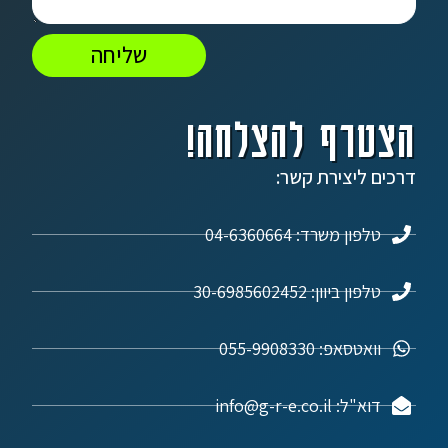
שליחה
הצטרף להצלחה!
דרכים ליצירת קשר:
טלפון משרד: 04-6360664
טלפון ביוון: 30-6985602452
וואטסאפ: 055-9908330
דוא"ל: info@g-r-e.co.il