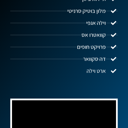
מלון בוטיק סרניטי
וילה אגפי
נדל"ן ביוון G.R.E
מקוון
קוואטרו אס
פרויקט חופים
שלום! איך אפשר לעזור?
דה סקוואר
ארט וילה