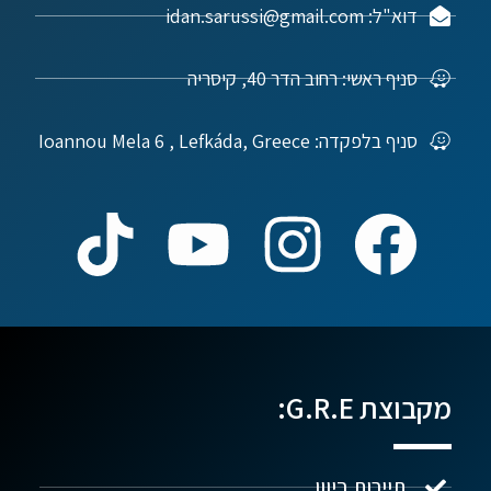
דוא"ל: idan.sarussi@gmail.com
סניף ראשי: רחוב הדר 40, קיסריה
סניף בלפקדה: Ioannou Mela 6 , Lefkáda, Greece
מקבוצת G.R.E:
תיירות ביוון