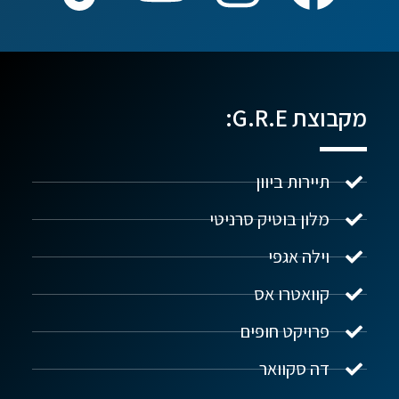
מקבוצת G.R.E:
תיירות ביוון
מלון בוטיק סרניטי
וילה אגפי
נדל"ן ביוון G.R.E
מקוון
קוואטרו אס
פרויקט חופים
שלום! איך אפשר לעזור?
דה סקוואר