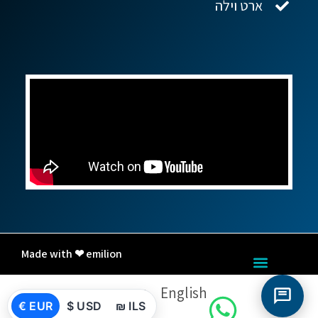
ארט וילה
Made with ❤ emilion
English
עברית
€ EUR
$ USD
₪ ILS