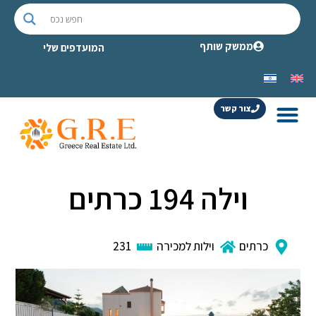
ממשק שותף
המועדפים שלי
צור קשר
וילה 194 כרתים
כרתים
וילות למכירה
231