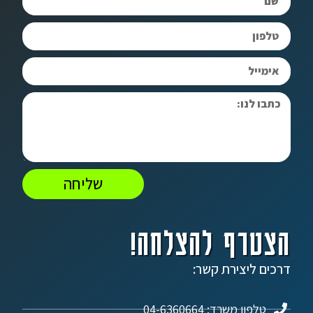
שליחה
הצטרף להצלחה!
דרכים ליצירת קשר:
טלפון משרד: 04-6360664