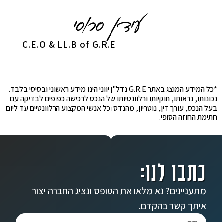
C.E.O & LL.B of G.R.E
*כל המידע המוצג באתר G.R.E נדל"ן יווני הינו מידע ראשוני ובסיסי בלבד.
נכונותו, נראותו, חוקיותו ורלוונטיותו של הנכס לרכישה כפופים לבדיקה עם
בעל הנכס, עורך דין, נוטריון, מהנדס וכל אנשי המקצוע הרלוונטיים עד ליום
חתימת החוזה הסופי.
כתבו לנו:
מתעניינים? נא מלאו את הטופס ונציג החברה יצור
איתך קשר בהקדם.