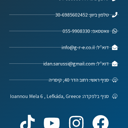
טלפון ביוון: 30-6985602452
וואטסאפ: 055-9908330
דוא"ל: info@g-r-e.co.il
דוא"ל: idan.sarussi@gmail.com
סניף ראשי: רחוב הדר 40, קיסריה
סניף בלפקדה: Ioannou Mela 6 , Lefkáda, Greece