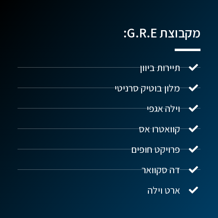
מקבוצת G.R.E:
תיירות ביוון
מלון בוטיק סרניטי
וילה אגפי
נדל"ן ביוון G.R.E
מקוון
קוואטרו אס
פרויקט חופים
שלום! איך אפשר לעזור?
דה סקוואר
ארט וילה