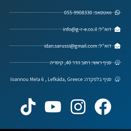
וואטסאפ: 055-9908330
דוא"ל: info@g-r-e.co.il
דוא"ל: idan.sarussi@gmail.com
סניף ראשי: רחוב הדר 40, קיסריה
סניף בלפקדה: Ioannou Mela 6 , Lefkáda, Greece