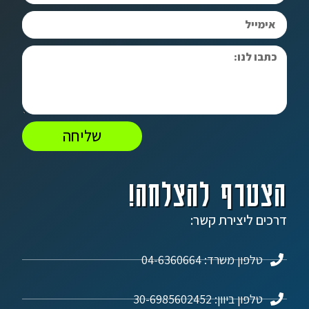
שליחה
הצטרף להצלחה!
דרכים ליצירת קשר:
טלפון משרד: 04-6360664
טלפון ביוון: 30-6985602452