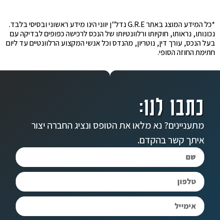
*כל המידע המוצג באתר G.R.E נדל"ן יווני הינו מידע ראשוני ובסיסי בלבד.
נכונותו, נראותו, חוקיותו ורלוונטיותו של הנכס לרכישה כפופים לבדיקה עם
בעל הנכס, עורך דין, נוטריון, מהנדס וכל אנשי המקצוע הרלוונטיים עד ליום
חתימת החוזה הסופי.
כתבו לנו:
מתעניינים? נא מלאו את הטופס ונציג החברה יצור
איתך קשר בהקדם.