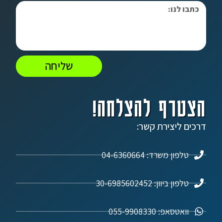
שליחה
הצטרף להצלחה!
דרכים ליצירת קשר:
טלפון משרד: 04-6360664
טלפון ביוון: 30-6985602452
וואטסאפ: 055-9908330