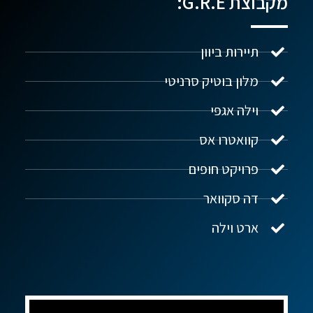
מקבוצת G.R.E:
תיירות ביוון
מלון בוטיק סרניטי
וילה אגפי
נדל"ן ביוון G.R.E
מקוון
קוואטרו אס
פרויקט חופים
שלום! איך אפשר לעזור?
דה סקוואר
ארט וילה