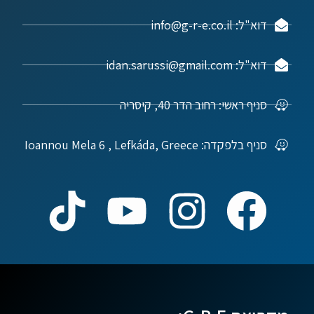
דוא"ל: info@g-r-e.co.il
דוא"ל: idan.sarussi@gmail.com
סניף ראשי: רחוב הדר 40, קיסריה
סניף בלפקדה: Ioannou Mela 6 , Lefkáda, Greece