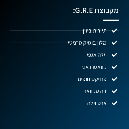
מקבוצת G.R.E:
תיירות ביוון
מלון בוטיק סרניטי
וילה אגפי
נדל"ן ביוון G.R.E
מקוון
קוואטרו אס
פרויקט חופים
שלום! איך אפשר לעזור?
דה סקוואר
ארט וילה