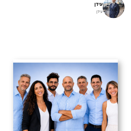
עידן
עידן