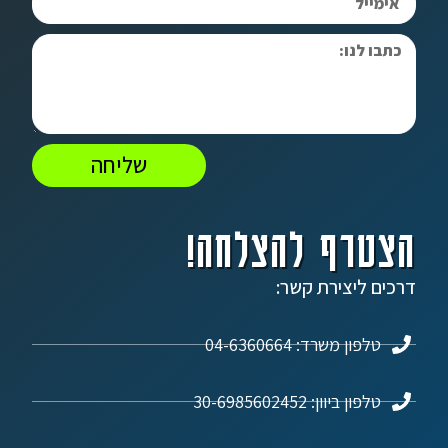
שליחה
הצטרף להצלחה!
דרכים ליצירת קשר:
טלפון משרד: 04-6360664
טלפון ביוון: 30-6985602452