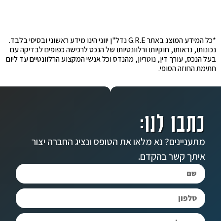
*כל המידע המוצג באתר G.R.E נדל"ן יווני הינו מידע ראשוני ובסיסי בלבד.
נכונותו, נראותו, חוקיותו ורלוונטיותו של הנכס לרכישה כפופים לבדיקה עם
בעל הנכס, עורך דין, נוטריון, מהנדס וכל אנשי המקצוע הרלוונטיים עד ליום
חתימת החוזה הסופי.
כתבו לנו:
מתעניינים? נא מלאו את הטופס ונציג החברה יצור
איתך קשר בהקדם.