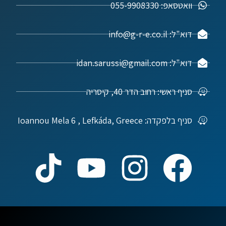
וואטסאפ: 055-9908330
דוא"ל: info@g-r-e.co.il
דוא"ל: idan.sarussi@gmail.com
סניף ראשי: רחוב הדר 40, קיסריה
סניף בלפקדה: Ioannou Mela 6 , Lefkáda, Greece