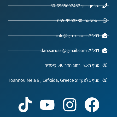
טלפון ביוון: 30-6985602452
וואטסאפ: 055-9908330
דוא"ל: info@g-r-e.co.il
דוא"ל: idan.sarussi@gmail.com
סניף ראשי: רחוב הדר 40, קיסריה
סניף בלפקדה: Ioannou Mela 6 , Lefkáda, Greece