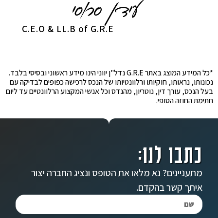
C.E.O & LL.B of G.R.E
*כל המידע המוצג באתר G.R.E נדל"ן יווני הינו מידע ראשוני ובסיסי בלבד.
נכונותו, נראותו, חוקיותו ורלוונטיותו של הנכס לרכישה כפופים לבדיקה עם
בעל הנכס, עורך דין, נוטריון, מהנדס וכל אנשי המקצוע הרלוונטיים עד ליום
חתימת החוזה הסופי.
כתבו לנו:
מתעניינים? נא מלאו את הטופס ונציג החברה יצור
איתך קשר בהקדם.