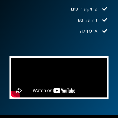
פרויקט חופים
שלום! איך אפשר לעזור?
דה סקוואר
ארט וילה