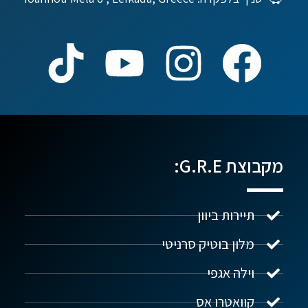
מקבוצת G.R.E:
תיירות ביוון
מלון בוטיק סרניטי
וילה אגפי
נדל"ן ביוון G.R.E
מקוון
קוואטרו אס