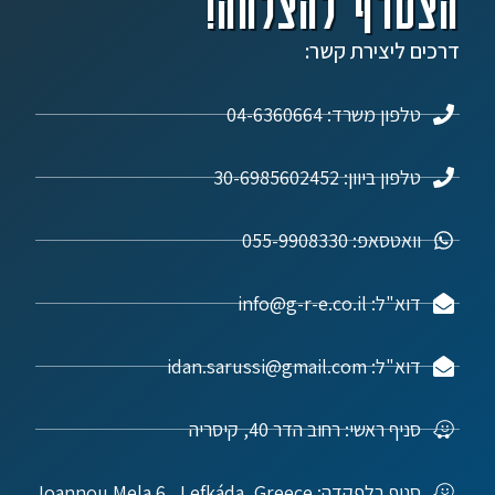
הצטרף להצלחה!
דרכים ליצירת קשר:
טלפון משרד: 04-6360664
טלפון ביוון: 30-6985602452
וואטסאפ: 055-9908330
דוא"ל: info@g-r-e.co.il
דוא"ל: idan.sarussi@gmail.com
סניף ראשי: רחוב הדר 40, קיסריה
סניף בלפקדה: Ioannou Mela 6 , Lefkáda, Greece