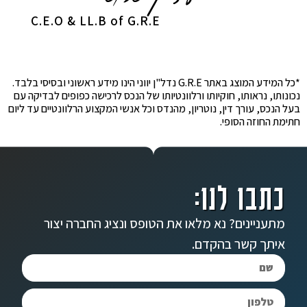
C.E.O & LL.B of G.R.E
*כל המידע המוצג באתר G.R.E נדל"ן יווני הינו מידע ראשוני ובסיסי בלבד.
נכונותו, נראותו, חוקיותו ורלוונטיותו של הנכס לרכישה כפופים לבדיקה עם
בעל הנכס, עורך דין, נוטריון, מהנדס וכל אנשי המקצוע הרלוונטיים עד ליום
חתימת החוזה הסופי.
כתבו לנו:
מתעניינים? נא מלאו את הטופס ונציג החברה יצור
איתך קשר בהקדם.