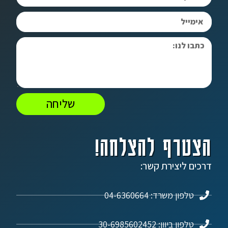
שליחה
הצטרף להצלחה!
דרכים ליצירת קשר:
טלפון משרד: 04-6360664
טלפון ביוון: 30-6985602452