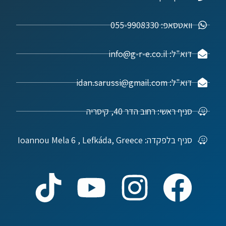
וואטסאפ: 055-9908330
דוא"ל: info@g-r-e.co.il
דוא"ל: idan.sarussi@gmail.com
סניף ראשי: רחוב הדר 40, קיסריה
סניף בלפקדה: Ioannou Mela 6 , Lefkáda, Greece