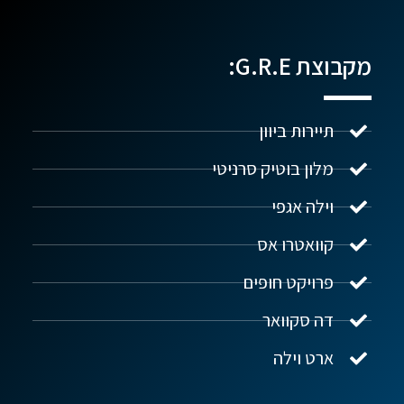
מקבוצת G.R.E:
תיירות ביוון
מלון בוטיק סרניטי
וילה אגפי
נדל"ן ביוון G.R.E
מקוון
קוואטרו אס
פרויקט חופים
שלום! איך אפשר לעזור?
דה סקוואר
ארט וילה