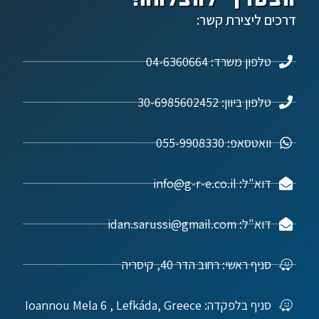
דרכים ליצירת קשר:
טלפון משרד: 04-6360664
טלפון ביוון: 30-6985602452
וואטסאפ: 055-9908330
דוא"ל: info@g-r-e.co.il
דוא"ל: idan.sarussi@gmail.com
סניף ראשי: רחוב הדר 40, קיסריה
סניף בלפקדה: Ioannou Mela 6 , Lefkáda, Greece