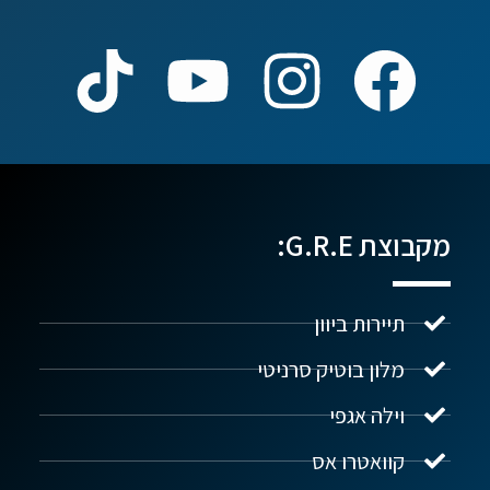
מקבוצת G.R.E:
תיירות ביוון
מלון בוטיק סרניטי
וילה אגפי
נדל"ן ביוון G.R.E
מקוון
קוואטרו אס