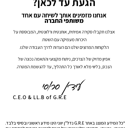
הגעת עד לכאן?
אנחנו מזמינים אותך לשיחה עם אחד
משותפי החברה
אצלנו תקבלו סקירה אמיתית, אותנטית ורלוונטית, המבוססת על
היכרות מעמיקה עם השטח.
הלקוחות המרוצים שלנו הם העדות לדרך העבודה שלנו.
אפיון מדויק של הצרכים, ניתוח מקצועי והתאמה נכונה של
הנכס, בליווי מלא לאורך כל התהליך, עד להגשמת המטרה.
C.E.O & LL.B of G.R.E
*כל המידע המוצג באתר G.R.E נדל"ן יווני הינו מידע ראשוני ובסיסי בלבד.