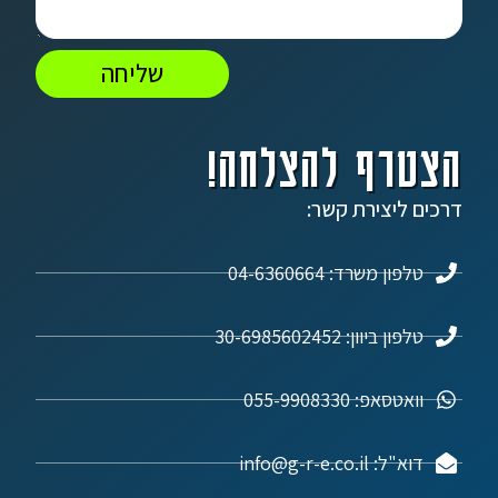
שליחה
הצטרף להצלחה!
דרכים ליצירת קשר:
טלפון משרד: 04-6360664
טלפון ביוון: 30-6985602452
וואטסאפ: 055-9908330
דוא"ל: info@g-r-e.co.il