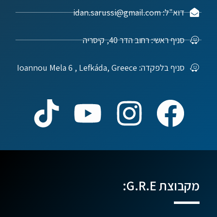
דוא"ל: idan.sarussi@gmail.com
סניף ראשי: רחוב הדר 40, קיסריה
סניף בלפקדה: Ioannou Mela 6 , Lefkáda, Greece
מקבוצת G.R.E: