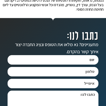
נכונותו, נראותו, חוקיותו ורלוונטיותו של הנכס לרכישה כפופים לבדיקה עם
בעל הנכס, עורך דין, נוטריון, מהנדס וכל אנשי המקצוע הרלוונטיים עד ליום
חתימת החוזה הסופי.
כתבו לנו:
מתעניינים? נא מלאו את הטופס ונציג החברה יצור
איתך קשר בהקדם.