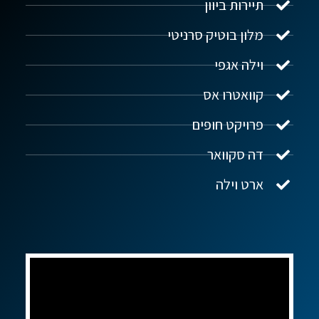
תיירות ביוון
מלון בוטיק סרניטי
וילה אגפי
נדל"ן ביוון G.R.E
מקוון
קוואטרו אס
פרויקט חופים
שלום! איך אפשר לעזור?
דה סקוואר
ארט וילה