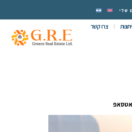
 שלי
תונות
צרו קשר
אטסאפ