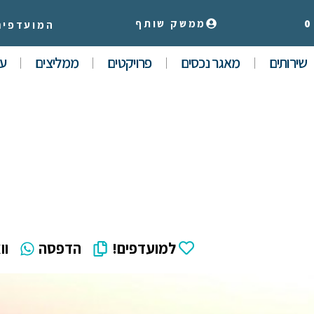
0
ממשק שותף
המועדפים
שירותים
מאגר נכסים
פרויקטים
ממליצים
עי
למועדפים!
הדפסה
וו