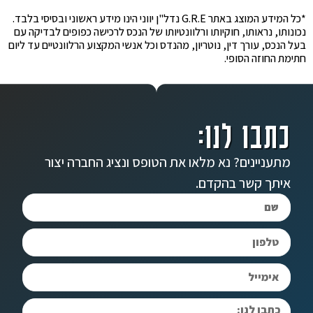
*כל המידע המוצג באתר G.R.E נדל"ן יווני הינו מידע ראשוני ובסיסי בלבד.
נכונותו, נראותו, חוקיותו ורלוונטיותו של הנכס לרכישה כפופים לבדיקה עם
בעל הנכס, עורך דין, נוטריון, מהנדס וכל אנשי המקצוע הרלוונטיים עד ליום
חתימת החוזה הסופי.
כתבו לנו:
מתעניינים? נא מלאו את הטופס ונציג החברה יצור
איתך קשר בהקדם.