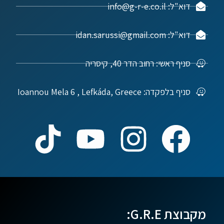
דוא"ל: info@g-r-e.co.il
דוא"ל: idan.sarussi@gmail.com
סניף ראשי: רחוב הדר 40, קיסריה
סניף בלפקדה: Ioannou Mela 6 , Lefkáda, Greece
מקבוצת G.R.E: