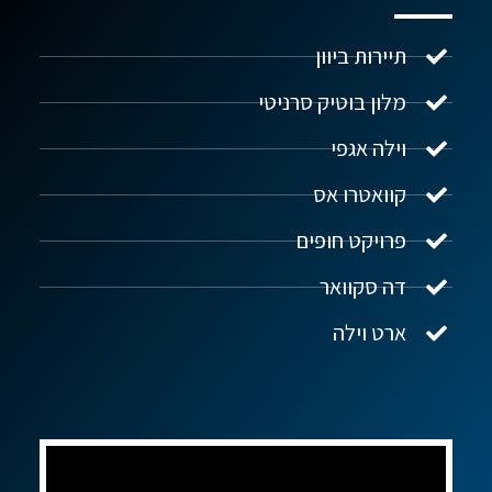
תיירות ביוון
מלון בוטיק סרניטי
וילה אגפי
נדל"ן ביוון G.R.E
מקוון
קוואטרו אס
פרויקט חופים
שלום! איך אפשר לעזור?
דה סקוואר
ארט וילה