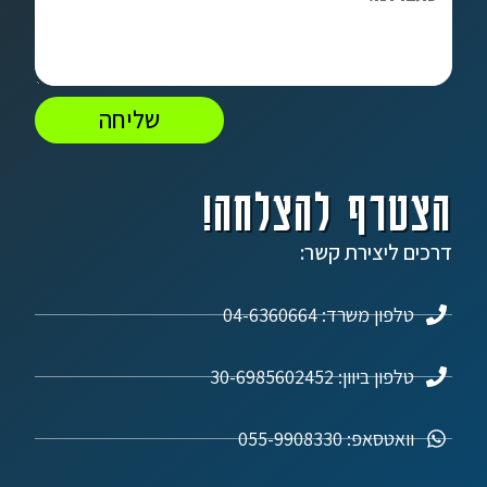
שליחה
הצטרף להצלחה!
דרכים ליצירת קשר:
טלפון משרד: 04-6360664
טלפון ביוון: 30-6985602452
וואטסאפ: 055-9908330