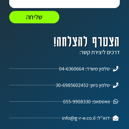
שליחה
הצטרף להצלחה!
דרכים ליצירת קשר:
טלפון משרד: 04-6360664
טלפון ביוון: 30-6985602452
וואטסאפ: 055-9908330
דוא"ל: info@g-r-e.co.il