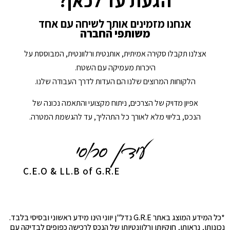
הגעת עד לכאן?
אנחנו מזמינים אותך לשיחה עם אחד
משותפי החברה
אצלנו תקבלו סקירה אמיתית, אותנטית ורלוונטית, המבוססת על
היכרות מעמיקה עם השטח.
הלקוחות המרוצים שלנו הם העדות לדרך העבודה שלנו.
אפיון מדויק של הצרכים, ניתוח מקצועי והתאמה נכונה של
הנכס, בליווי מלא לאורך כל התהליך, עד להגשמת המטרה.
C.E.O & LL.B of G.R.E
*כל המידע המוצג באתר G.R.E נדל"ן יווני הינו מידע ראשוני ובסיסי בלבד.
נכונותו, נראותו, חוקיותו ורלוונטיותו של הנכס לרכישה כפופים לבדיקה עם