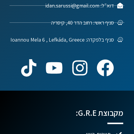
דוא"ל: idan.sarussi@gmail.com
סניף ראשי: רחוב הדר 40, קיסריה
סניף בלפקדה: Ioannou Mela 6 , Lefkáda, Greece
מקבוצת G.R.E: