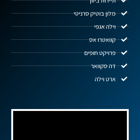
תיירות ביוון
מלון בוטיק סרניטי
וילה אגפי
נדל"ן ביוון G.R.E
מקוון
קוואטרו אס
פרויקט חופים
שלום! איך אפשר לעזור?
דה סקוואר
ארט וילה