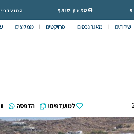
0
ממשק שותף
המועדפים
שירותים
מאגר נכסים
פרויקטים
ממליצים
עי
למועדפים!
הדפסה
וו