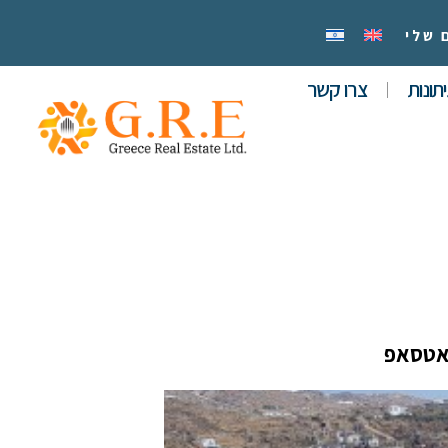
 שלי
תונות
צרו קשר
אטסאפ