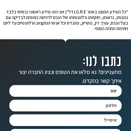
*כל המידע המוצג באתר G.R.E נדל"ן יווני הינו מידע ראשוני ובסיסי בלבד.
נכונותו, נראותו, חוקיותו ורלוונטיותו של הנכס לרכישה כפופים לבדיקה עם
בעל הנכס, עורך דין, נוטריון, מהנדס וכל אנשי המקצוע הרלוונטיים עד ליום
חתימת החוזה הסופי.
כתבו לנו:
מתעניינים? נא מלאו את הטופס ונציג החברה יצור
איתך קשר בהקדם.