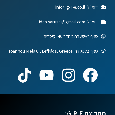
דוא"ל: info@g-r-e.co.il
דוא"ל: idan.sarussi@gmail.com
סניף ראשי: רחוב הדר 40, קיסריה
סניף בלפקדה: Ioannou Mela 6 , Lefkáda, Greece
מקבוצת G.R.E: