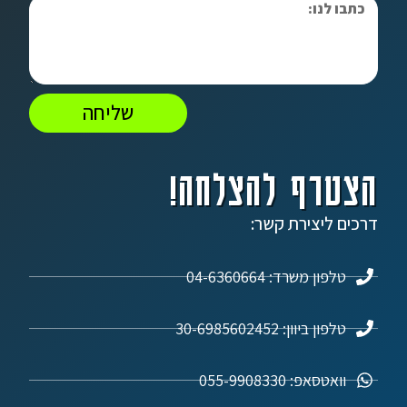
שליחה
הצטרף להצלחה!
דרכים ליצירת קשר:
טלפון משרד: 04-6360664
טלפון ביוון: 30-6985602452
וואטסאפ: 055-9908330