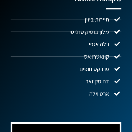
תיירות ביוון
מלון בוטיק סרניטי
וילה אגפי
נדל"ן ביוון G.R.E
מקוון
קוואטרו אס
פרויקט חופים
שלום! איך אפשר לעזור?
דה סקוואר
ארט וילה