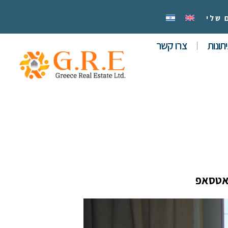
 שלי
תונות
צרו קשר
אטסאפ