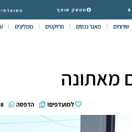
0
ממשק שותף
המועדפים
שירותים
מאגר נכסים
פרויקטים
ממליצים
עי
למועדפים!
הדפסה
וו