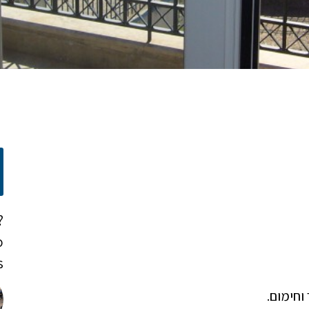
?
o
!