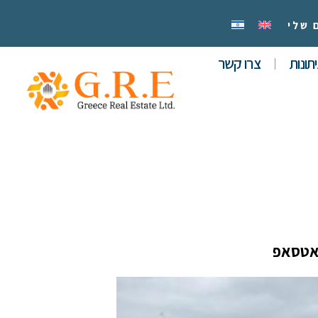
 שלי
תונות
צרו קשר
אטסאפ