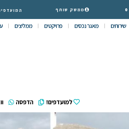
0
ממשק שותף
המועדפים
שירותים
מאגר נכסים
פרויקטים
ממליצים
עי
למועדפים!
הדפסה
וו