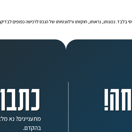
י הינו מידע ראשוני ובסיסי בלבד. נכונותו, נראותו, חוקיותו ורלוונטיותו של הנכס לרכישה כפ
ה!
כתבו 
מתעניינים? נא מלא
בהקדם.