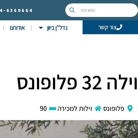
4-
6360664
נדל"ן ביוון
אודותנו
צור קשר
וילה 32 פלופונס
פלופונס
וילות למכירה
90