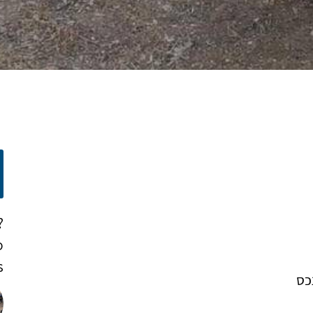
?
o
!
כס