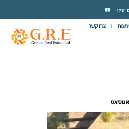
 שלי
תונות
צרו קשר
אטסאפ