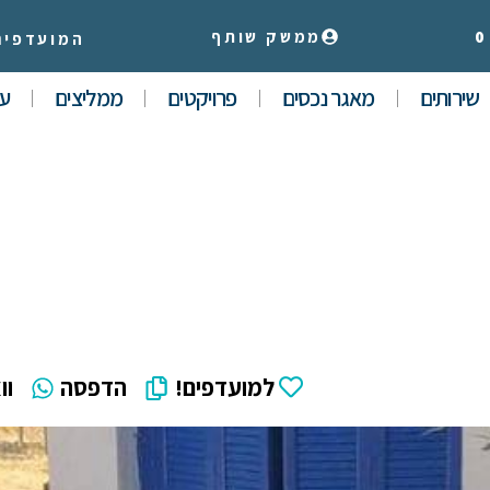
0
ממשק שותף
המועדפים
שירותים
מאגר נכסים
פרויקטים
ממליצים
עי
למועדפים!
הדפסה
וו