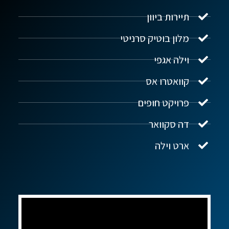
תיירות ביוון
מלון בוטיק סרניטי
וילה אגפי
נדל"ן ביוון G.R.E
מקוון
קוואטרו אס
פרויקט חופים
שלום! איך אפשר לעזור?
דה סקוואר
ארט וילה