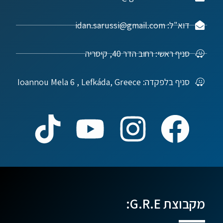
דוא"ל: idan.sarussi@gmail.com
סניף ראשי: רחוב הדר 40, קיסריה
סניף בלפקדה: Ioannou Mela 6 , Lefkáda, Greece
מקבוצת G.R.E: