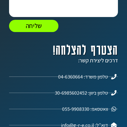
שליחה
הצטרף להצלחה!
דרכים ליצירת קשר:
טלפון משרד: 04-6360664
טלפון ביוון: 30-6985602452
וואטסאפ: 055-9908330
דוא"ל: info@g-r-e.co.il