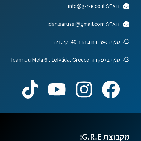
דוא"ל: info@g-r-e.co.il
דוא"ל: idan.sarussi@gmail.com
סניף ראשי: רחוב הדר 40, קיסריה
סניף בלפקדה: Ioannou Mela 6 , Lefkáda, Greece
מקבוצת G.R.E: