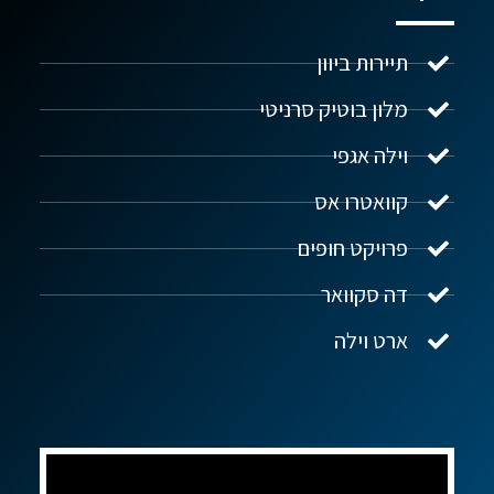
תיירות ביוון
מלון בוטיק סרניטי
וילה אגפי
נדל"ן ביוון G.R.E
מקוון
קוואטרו אס
פרויקט חופים
שלום! איך אפשר לעזור?
דה סקוואר
ארט וילה