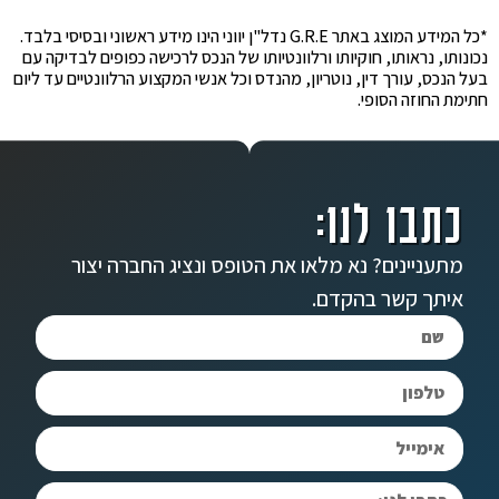
*כל המידע המוצג באתר G.R.E נדל"ן יווני הינו מידע ראשוני ובסיסי בלבד.
נכונותו, נראותו, חוקיותו ורלוונטיותו של הנכס לרכישה כפופים לבדיקה עם
בעל הנכס, עורך דין, נוטריון, מהנדס וכל אנשי המקצוע הרלוונטיים עד ליום
חתימת החוזה הסופי.
כתבו לנו:
מתעניינים? נא מלאו את הטופס ונציג החברה יצור
איתך קשר בהקדם.