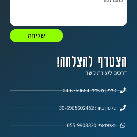
שליחה
הצטרף להצלחה!
דרכים ליצירת קשר:
טלפון משרד: 04-6360664
טלפון ביוון: 30-6985602452
וואטסאפ: 055-9908330