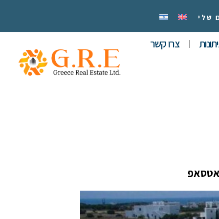
 שלי
תונות
צרו קשר
אטסאפ