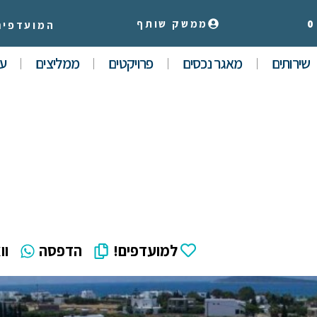
0
ממשק שותף
המועדפים
שירותים
מאגר נכסים
פרויקטים
ממליצים
עי
למועדפים!
הדפסה
וו