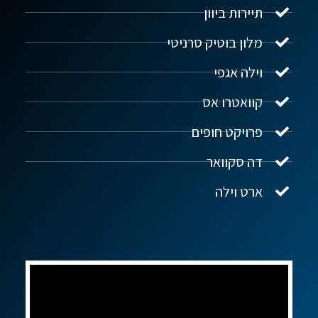
תיירות ביוון
מלון בוטיק סרניטי
וילה אגפי
נדל"ן ביוון G.R.E
מקוון
קוואטרו אס
פרויקט חופים
שלום! איך אפשר לעזור?
דה סקוואר
ארט וילה