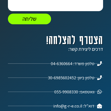
שליחה
הצטרף להצלחה!
דרכים ליצירת קשר:
טלפון משרד: 04-6360664
טלפון ביוון: 30-6985602452
וואטסאפ: 055-9908330
דוא"ל: info@g-r-e.co.il