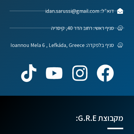
דוא"ל: idan.sarussi@gmail.com
סניף ראשי: רחוב הדר 40, קיסריה
סניף בלפקדה: Ioannou Mela 6 , Lefkáda, Greece
מקבוצת G.R.E: