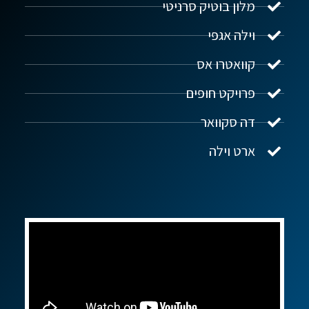
מלון בוטיק סרניטי
וילה אגפי
נדל"ן ביוון G.R.E
מקוון
קוואטרו אס
פרויקט חופים
שלום! איך אפשר לעזור?
דה סקוואר
ארט וילה