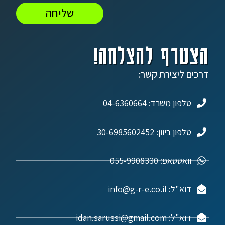
שליחה
הצטרף להצלחה!
דרכים ליצירת קשר:
טלפון משרד: 04-6360664
טלפון ביוון: 30-6985602452
וואטסאפ: 055-9908330
דוא"ל: info@g-r-e.co.il
דוא"ל: idan.sarussi@gmail.com