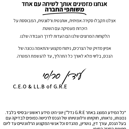
אנחנו מזמינים אותך לשיחה עם אחד
משותפי החברה
אצלנו תקבלו סקירה אמיתית, אותנטית ורלוונטית, המבוססת על
היכרות מעמיקה עם השטח.
הלקוחות המרוצים שלנו הם העדות לדרך העבודה שלנו.
אפיון מדויק של הצרכים, ניתוח מקצועי והתאמה נכונה של
הנכס, בליווי מלא לאורך כל התהליך, עד להגשמת המטרה.
C.E.O & LL.B of G.R.E
*כל המידע המוצג באתר G.R.E נדל"ן יווני הינו מידע ראשוני ובסיסי בלבד.
נכונותו, נראותו, חוקיותו ורלוונטיותו של הנכס לרכישה כפופים לבדיקה עם
בעל הנכס, עורך דין, נוטריון, מהנדס וכל אנשי המקצוע הרלוונטיים עד ליום
חתימת החוזה הסופי.