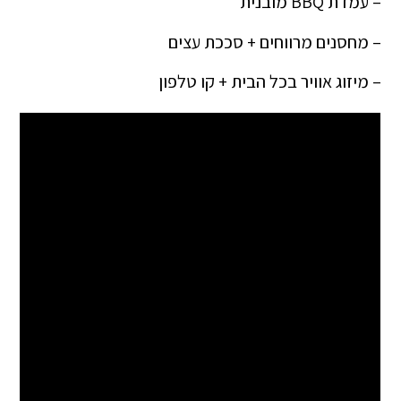
– עמדת BBQ מובנית
– מחסנים מרווחים + סככת עצים
– מיזוג אוויר בכל הבית + קו טלפון