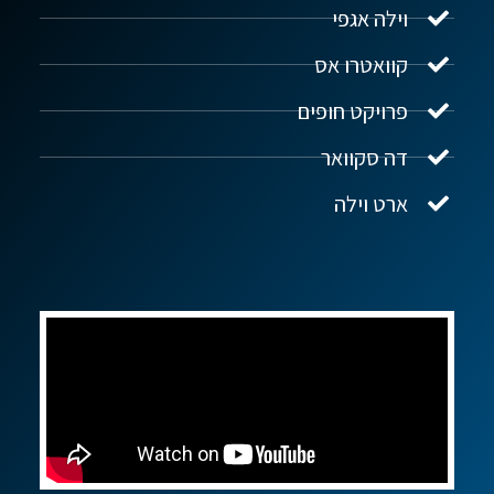
וילה אגפי
נדל"ן ביוון G.R.E
מקוון
קוואטרו אס
פרויקט חופים
שלום! איך אפשר לעזור?
דה סקוואר
ארט וילה