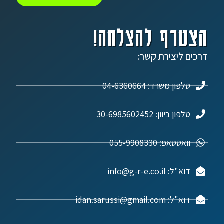
הצטרף להצלחה!
דרכים ליצירת קשר:
טלפון משרד: 04-6360664
טלפון ביוון: 30-6985602452
וואטסאפ: 055-9908330
דוא"ל: info@g-r-e.co.il
דוא"ל: idan.sarussi@gmail.com