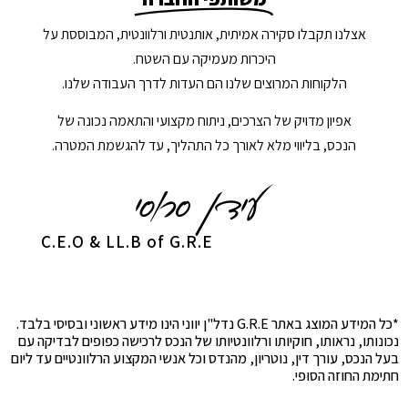
אצלנו תקבלו סקירה אמיתית, אותנטית ורלוונטית, המבוססת על
היכרות מעמיקה עם השטח.
הלקוחות המרוצים שלנו הם העדות לדרך העבודה שלנו.
אפיון מדויק של הצרכים, ניתוח מקצועי והתאמה נכונה של
הנכס, בליווי מלא לאורך כל התהליך, עד להגשמת המטרה.
C.E.O & LL.B of G.R.E
*כל המידע המוצג באתר G.R.E נדל"ן יווני הינו מידע ראשוני ובסיסי בלבד.
נכונותו, נראותו, חוקיותו ורלוונטיותו של הנכס לרכישה כפופים לבדיקה עם
בעל הנכס, עורך דין, נוטריון, מהנדס וכל אנשי המקצוע הרלוונטיים עד ליום
חתימת החוזה הסופי.